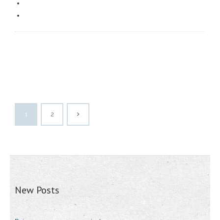
1
2
New Posts